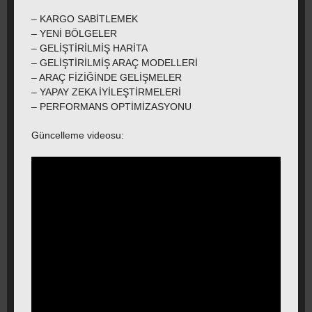
– KARGO SABİTLEMEK
– YENİ BÖLGELER
– GELİŞTİRİLMİŞ HARİTA
– GELİŞTİRİLMİŞ ARAÇ MODELLERİ
– ARAÇ FİZİĞİNDE GELİŞMELER
– YAPAY ZEKA İYİLEŞTİRMELERİ
– PERFORMANS OPTİMİZASYONU
Güncelleme videosu: