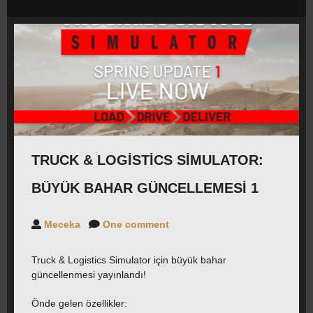
CAREERS
FORUM
İLETIŞIM
BASIN
TRUCK & LOGISTICS SIMULATOR:
BÜYÜK BAHAR GÜNCELLEMESI 1
Meceka
One comment
Truck & Logistics Simulator için büyük bahar
güncellenmesi yayınlandı!
Önde gelen özellikler: