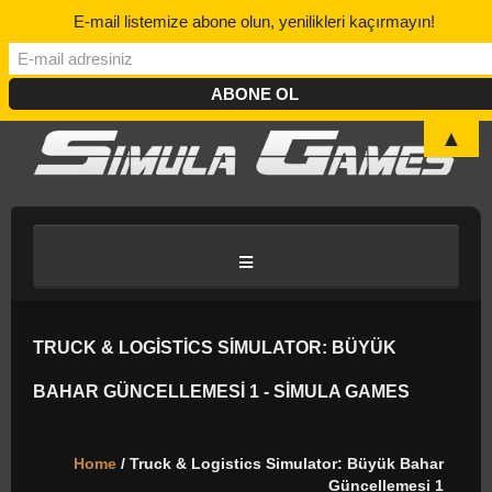
E-mail listemize abone olun, yenilikleri kaçırmayın!
▲
ANASAYFA
TRUCK & LOGISTICS SIMULATOR: BÜYÜK
BAHAR GÜNCELLEMESI 1 - SIMULA GAMES
BLOG/HABER
Home
/ Truck & Logistics Simulator: Büyük Bahar
DISCORD
Güncellemesi 1