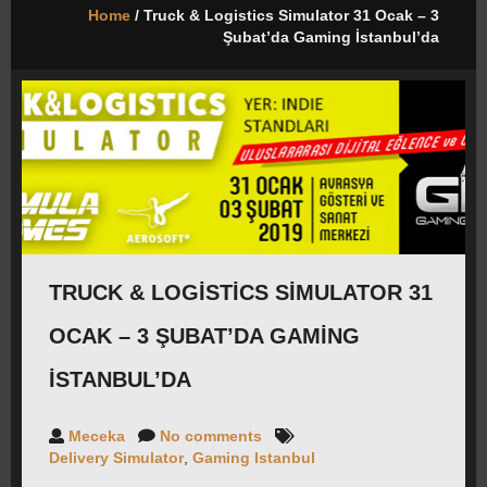
Home
/ Truck & Logistics Simulator 31 Ocak – 3
Şubat’da Gaming İstanbul’da
CAREERS
FORUM
İLETIŞIM
BASIN
TRUCK & LOGISTICS SIMULATOR 31
OCAK – 3 ŞUBAT’DA GAMING
İSTANBUL’DA
Meceka
No comments
Delivery Simulator
,
Gaming Istanbul