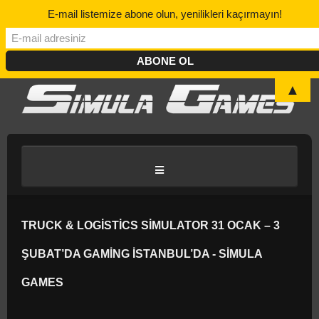
E-mail listemize abone olun, yenilikleri kaçırmayın!
▲
ANASAYFA
TRUCK & LOGISTICS SIMULATOR 31 OCAK – 3
ŞUBAT’DA GAMING İSTANBUL’DA - SIMULA
BLOG/HABER
GAMES
DISCORD