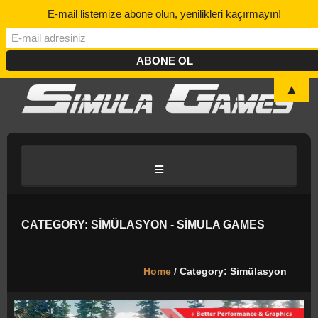
E-mail listemize abone olun, yenilikleri kaçırmayın!
▲
ANASAYFA
CATEGORY: SIMÜLASYON - SIMULA GAMES
BLOG/HABER
Home
/ Category: Simülasyon
DISCORD