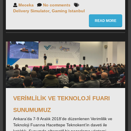
Meceka
No comments
Delivery Simulator
,
Gaming Istanbul
READ MORE
VERIMLILIK VE TEKNOLOJI FUARI
SUNUMUMUZ
Ankara’da 7-9 Aralık 2018’de düzenlenen Verimlilik ve
Teknoloji Fuarına Hacettepe Teknokent’in daveti ile