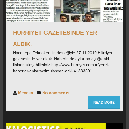
HÜRRIYET GAZETESINDE YER
ALDIK.
Hacettepe Teknokent’in desteğiyle 27.11.2019 Hürriyet
gazetesinde yer aldık. Haberin detaylarına aşağıdaki
linkten ulaşabilirsiniz.http://www.hurriyet.com.tr/yerel-
haberler/ankara/simulasyon-aski-41383501
Meceka
No comments
READ MORE