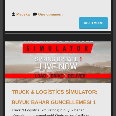
Meceka
One comment
READ MORE
TRUCK & LOGISTICS SIMULATOR:
BÜYÜK BAHAR GÜNCELLEMESI 1
Truck & Logistics Simulator için büyük bahar
güncellenmesi yayınlandı! Önde gelen özellikler: –