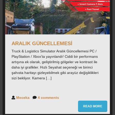
CAREERS
FORUM
İLETIŞIM
ARALIK GÜNCELLEMESI
Truck & Logistics Simulator Aralık Güncellemesi PC /
PlayStation / Xbox’ta yayınlandı! Ciddi bir performans
BASIN
artışına ek olarak, geliştirilmiş gölgeler ve kontrast ile
daha iyi grafikler. Hızlı Seyahat seçeneği ve birinci
şahısta haritayı gizleyebilmek gibi arayüz değişiklikleri
sizi bekliyor. Kamera […]
Meceka
4 comments
READ MORE