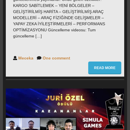
KARGO SABİTLEMEK – YENİ BÖLGELER –
GELİŞTİRİLMİŞ HARİTA – GELİŞTİRİLMİŞ ARAÇ
MODELLERİ – ARAÇ FİZİĞİNDE GELİŞMELER –
YAPAY ZEKA İYİLEŞTİRMELERİ – PERFORMANS
OPTİMİZASYONU Güncelleme videosu: Tum
güncelleme […]
Meceka
One comment
READ MORE